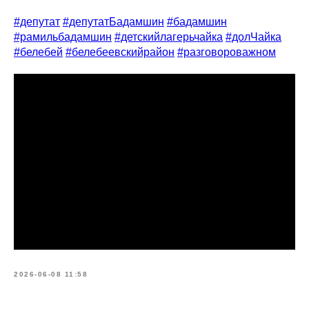
#депутат
#депутатБадамшин
#бадамшин
#рамильбадамшин
#детскийлагерьчайка
#долЧайка
#белебей
#белебеевскийрайон
#разговороважном
2026-06-08 11:58