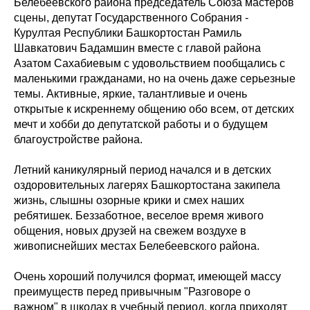
Белебеевского района председатель Союза мастеров
сцены, депутат Государственного Собрания -
Курултая Республики Башкортостан Рамиль
Шавкатович Бадамшин вместе с главой района
Азатом Сахабиевым с удовольствием пообщались с
маленькими гражданами, но на очень даже серьезные
темы. Активные, яркие, талантливые и очень
открытые к искреннему общению обо всем, от детских
мечт и хобби до депутатской работы и о будущем
благоустройстве района.
Летний каникулярный период начался и в детских
оздоровительных лагерях Башкортостана закипела
жизнь, слышны озорные крики и смех наших
ребятишек. Беззаботное, веселое время живого
общения, новых друзей на свежем воздухе в
живописнейших местах Белебеевского района.
Очень хороший получился формат, имеющей массу
преимуществ перед привычным "Разговоре о
важном" в школах в учебный период, когда приходят