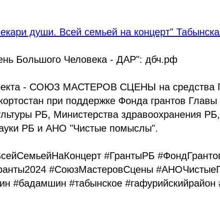
Лекари души. Всей семьей на концерт" Табынск
ень Большого Человека - ДАР": дбч.рф
оекта - СОЮЗ МАСТЕРОВ СЦЕНЫ на средства 
кортостан при поддержке Фонда грантов Главы
ультуры РБ, Министерства здравоохранения РБ
ауки РБ и АНО "Чистые помыслы".
ВсейСемьейНаКонцерт #ГрантыРБ #ФондГрант
ранты2024 #СоюзМастеровСцены #АНОЧистые
н #бадамшин #табынское #гафурийскийрайон