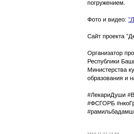
погружением.
Фото и видео:
"
Сайт проекта "Д
Организатор пр
Республики Баш
Министерства к
образования и н
#ЛекариДуши #
#ФСГОРБ #нкоГ
#рамильбадамши
2024-11-22 14:00