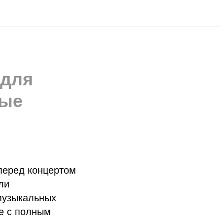
 для
ные
перед концертом
ли
 музыкальных
de с полным