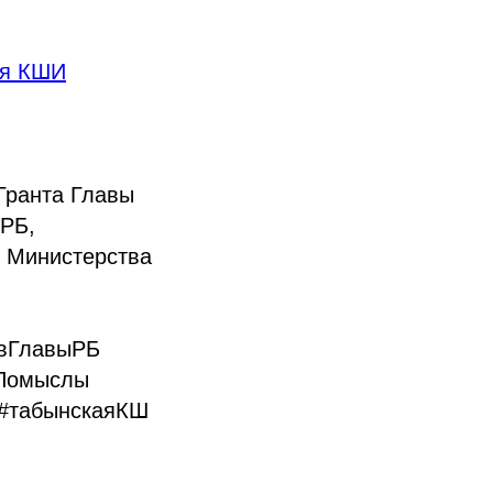
ая КШИ
Гранта Главы
 РБ,
, Министерства
овГлавыРБ
Помыслы
 #табынскаяКШ