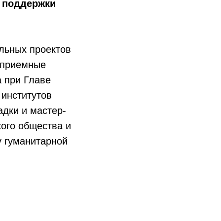
 поддержки
льных проектов
 приемные
 при Главе
 институтов
адки и мастер-
ого общества и
у гуманитарной