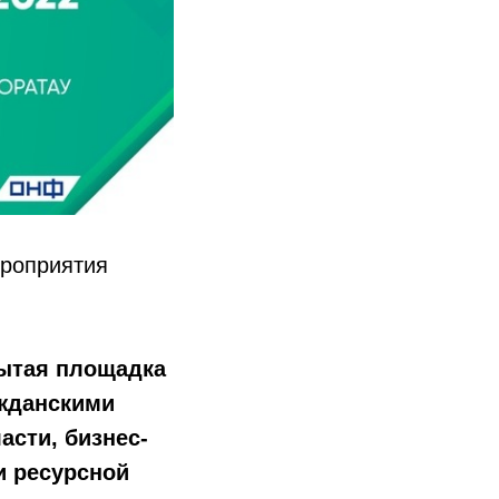
ероприятия
рытая площадка
жданскими
асти, бизнес-
и ресурсной