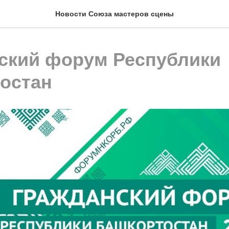
Новости Союза мастеров сцены
ский форум Республики
остан