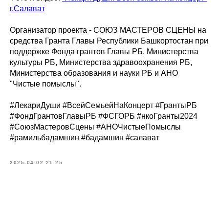
г.Салават
Организатор проекта - СОЮЗ МАСТЕРОВ СЦЕНЫ на
средства Гранта Главы Республики Башкортостан при
поддержке Фонда грантов Главы РБ, Министерства
культуры РБ, Министерства здравоохранения РБ,
Министерства образования и науки РБ и АНО
"Чистые помыслы".
#ЛекариДуши #ВсейСемьейНаКонцерт #ГрантыРБ
#ФондГрантовГлавыРБ #ФСГОРБ #нкоГранты2024
#СоюзМастеровСцены #АНОЧистыеПомыслы
#рамильбадамшин #бадамшин #салават
2025-04-02 21:25