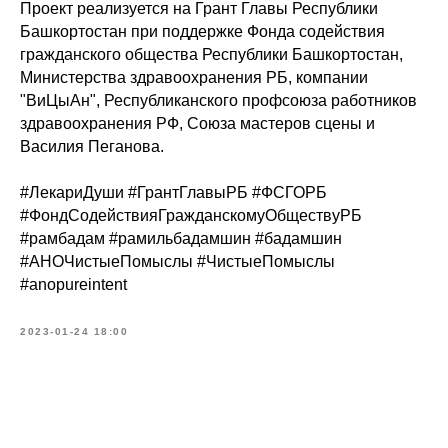
Проект реализуется на Грант Главы Республики
Башкортостан при поддержке Фонда содействия
гражданского общества Республики Башкортостан,
Министерства здравоохранения РБ, компании
"ВиЦыАн", Республиканского профсоюза работников
здравоохранения РФ, Союза мастеров сцены и
Василия Пеганова.
#ЛекариДуши #ГрантГлавыРБ #ФСГОРБ
#ФондСодействияГражданскомуОбществуРБ
#рамбадам #рамильбадамшин #бадамшин
#АНОЧистыеПомыслы #ЧистыеПомыслы
#anopureintent
2023-01-24 18:00