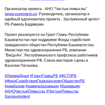
Организатор проекта - АНО "Чистые помыслы"
(
www.pureintent.ru
). Руководитель, организатор и
идейный вдохновитель проекта - Заслуженный артист
РБ Рамиль Бадамшин.
Проект реализуется на Грант Главы Республики
Башкортостан при поддержке Фонда содействия
гражданского общества Республики Башкортостан,
Министерства здравоохранения РБ, компании
"ВиЦыАн", Республиканского профсоюза работников
здравоохранения РФ, Союза мастеров сцены и
Василия Пеганова.
#ЛекариДуши
#ГрантГлавыРБ
#ФСГОРБ
#ФондСодействияГражданскомуОбществуРБ
#рамбадам
#рамильбадамшин
#бадамшин
#АНОЧистыеПомыслы
#ЧистыеПомыслы
#anopureintent