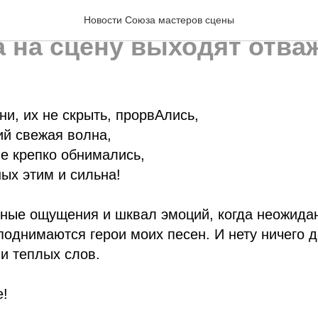
скренние эмоции, когда 
Новости Союза мастеров сцены
а на сцену выходят отв
ни, их не скрыть, прорвАлись,
ий свежая волна,
е крепко обнимались,
ых этим и сильна!
ные ощущения и шквал эмоций, когда неожидан
поднимаются герои моих песен. И нету ничего 
и теплых слов.
е!