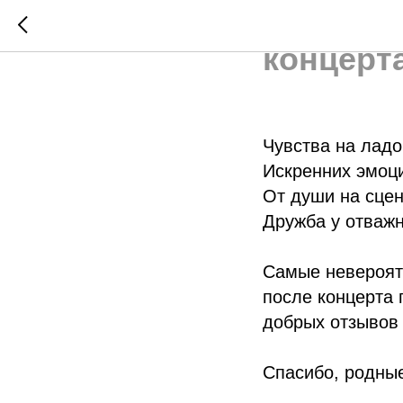
Самые и
концерт
Чувства на ладо
Искренних эмоц
От души на сцен
Дружба у отважн
Самые невероят
после концерта 
добрых отзывов 
Спасибо, родны