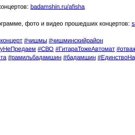
концертов:
badamshin.ru/afisha
ограмме, фото и видео прошедших концертов:
s
йконцерт
#чишмы
#чишминскийрайон
уНеПредаем
#СВО
#ГитараТожеАвтомат
#отва
та
#рамильбадамшин
#бадамшин
#ЕдинствоНа