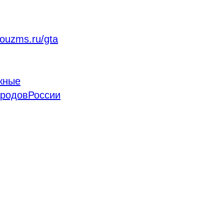
ouzms.ru/gta
жные
родовРоссии