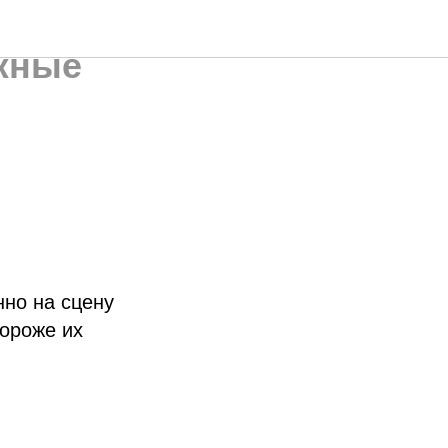
после
ажные
но на сцену
дороже их