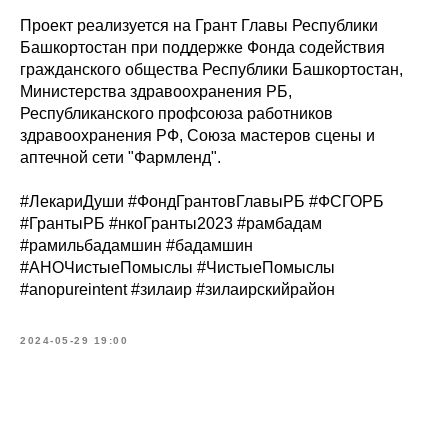
Проект реализуется на Грант Главы Республики
Башкортостан при поддержке Фонда содействия
гражданского общества Республики Башкортостан,
Министерства здравоохранения РБ,
Республиканского профсоюза работников
здравоохранения РФ, Союза мастеров сцены и
аптечной сети "Фармленд".
#ЛекариДуши #ФондГрантовГлавыРБ #ФСГОРБ
#ГрантыРБ #нкоГранты2023 #рамбадам
#рамильбадамшин #бадамшин
#АНОЧистыеПомыслы #ЧистыеПомыслы
#anopureintent #зилаир #зилаирскийрайон
2024-05-29 19:00