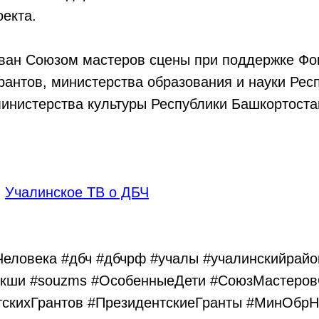
екта.
ован Союзом мастеров сцены при поддержке Фо
рантов, министерства образования и науки Рес
инистерства культуры Республики Башкортоста
:
Учалинское ТВ о ДБЧ
еловека #дбч #дбчрф #учалы #учалинскийрайо
якши #souzms #ОсобенныеДети #СоюзМастеро
скихГрантов #ПрезидентскиеГранты #МинОбр