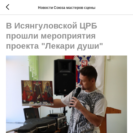
Новости Союза мастеров сцены
В Исянгуловской ЦРБ
прошли мероприятия
проекта "Лекари души"