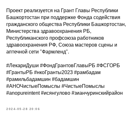
Проект реализуется на Грант Главы Республики
Башкортостан при поддержке Фонда содействия
гражданского общества Республики Башкортостан,
Министерства здравоохранения РБ,
Республиканского профсоюза работников
здравоохранения РФ, Союза мастеров сцены и
аптечной сети "Фармленд".
#ЛекариДуши #ФондГрантовГлавыРБ #ФСГОРБ
#ГрантыРБ #нкоГранты2023 #рамбадам
#рамильбадамшин #бадамшин
#АНОЧистыеПомыслы #ЧистыеПомыслы
#anopureintent #исянгулово #зианчуринскийрайон
2024-05-28 20:06