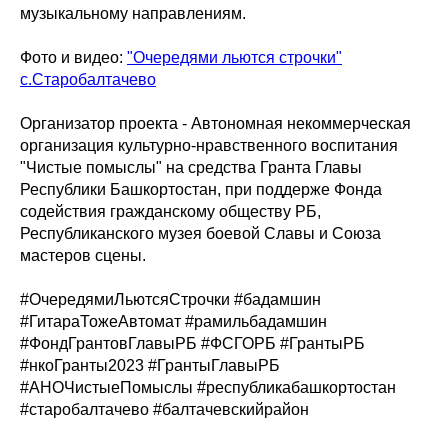
музыкальному направлениям.
Фото и видео:
"Очередями льются строчки"
с.Старобалтачево
Организатор проекта - Автономная некоммерческая
организация культурно-нравственного воспитания
"Чистые помыслы" на средства Гранта Главы
Республики Башкортостан, при поддерже Фонда
содействия гражданскому обществу РБ,
Республиканского музея боевой Славы и Союза
мастеров сцены.
#ОчередямиЛьютсяСтрочки #бадамшин
#ГитараТожеАвтомат #рамильбадамшин
#ФондГрантовГлавыРБ #ФСГОРБ #ГрантыРБ
#нкоГранты2023 #ГрантыГлавыРБ
#АНОЧистыеПомыслы #республикабашкортостан
#старобалтачево #балтачевскийрайон