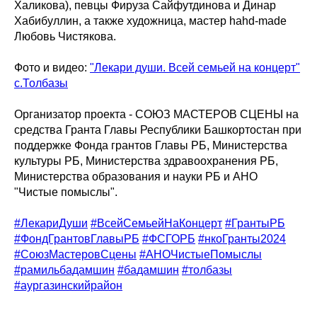
Халикова), певцы Фируза Сайфутдинова и Динар
Хабибуллин, а также художница, мастер hahd-made
Любовь Чистякова.
Фото и видео:
"Лекари души. Всей семьей на концерт"
с.Толбазы
Организатор проекта - СОЮЗ МАСТЕРОВ СЦЕНЫ на
средства Гранта Главы Республики Башкортостан при
поддержке Фонда грантов Главы РБ, Министерства
культуры РБ, Министерства здравоохранения РБ,
Министерства образования и науки РБ и АНО
"Чистые помыслы".
#ЛекариДуши
#ВсейСемьейНаКонцерт
#ГрантыРБ
#ФондГрантовГлавыРБ
#ФСГОРБ
#нкоГранты2024
#СоюзМастеровСцены
#АНОЧистыеПомыслы
#рамильбадамшин
#бадамшин
#толбазы
#аургазинскийрайон