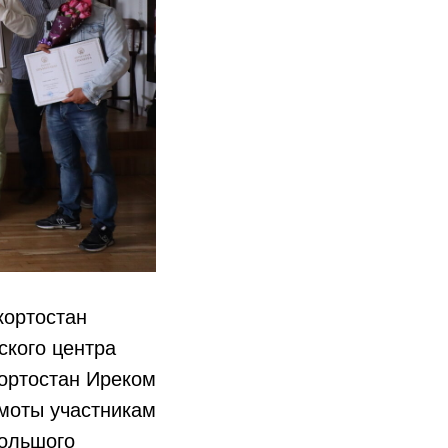
кортостан
кого центра
ортостан Иреком
моты участникам
Большого