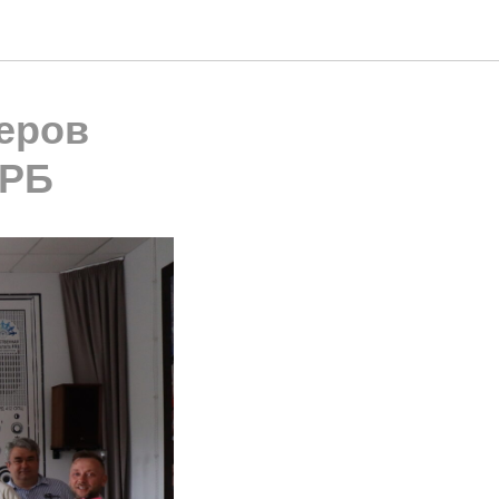
еров
 РБ