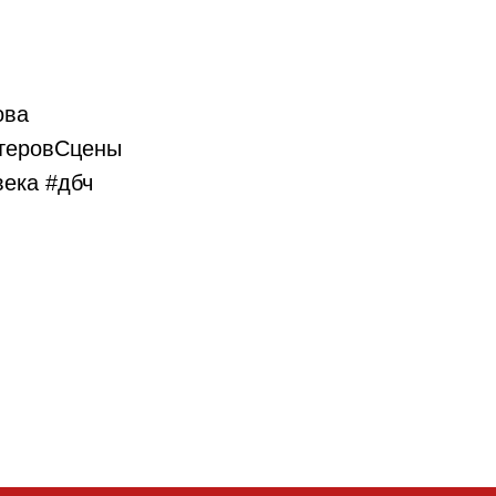
ова
стеровСцены
ека #дбч