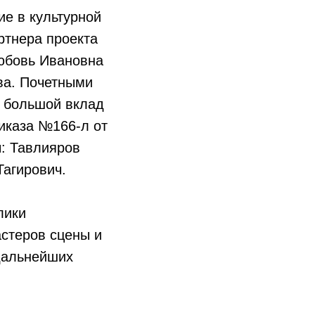
ие в культурной
ртнера проекта
Любовь Ивановна
ва. Почетными
а большой вклад
иказа №166-л от
: Тавлияров
агирович.
лики
стеров сцены и
дальнейших