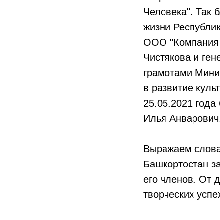
Человека". Так 
жизни Республи
ООО "Компания 
Чистякова и ге
грамотами Мини
в развитие куль
25.05.2021 год
Илья Анварович
Выражаем слова
Башкортостан з
его членов. От
творческих успе