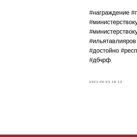
#награждение #
#министерствок
#министерствок
#ильятавлияров
#достойно #рес
#дбчрф
2021-06-03 18:12