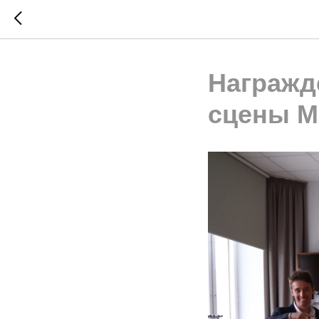
Награжд
сцены М