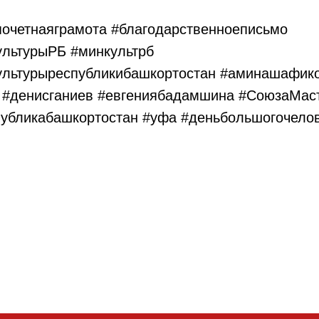
почетнаяграмота #благодарственноеписьмо
ультурыРБ #минкультрб
ультурыреспубликибашкортостан #аминашафик
 #денисганиев #евгениябадамшина #СоюзаМа
публикабашкортостан #уфа #деньбольшогочелов