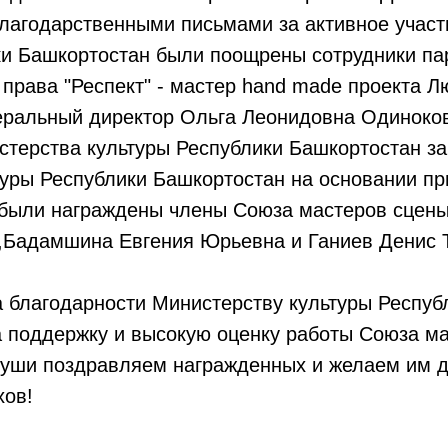
благодарственными письмами за активное участ
ки Башкортостан были поощрены сотрудники па
права "Респект" - мастер hand made проекта 
неральный директор Ольга Леонидовна Одиноко
стерства культуры Республики Башкортостан з
туры Республики Башкортостан на основании пр
а были награждены члены Союза мастеров сцены
,Бадамшина Евгения Юрьевна и Ганиев Денис Т
 благодарности Министерству культуры Респуб
а поддержку и высокую оценку работы Союза ма
 души поздравляем награжденных и желаем им 
хов!