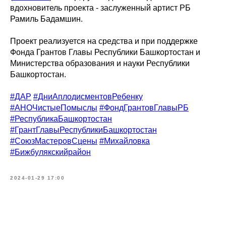
вдохновитель проекта - заслуженный артист РБ
Рамиль Бадамшин.
Проект реализуется на средства и при поддержке
Фонда Грантов Главы Республики Башкортостан и
Министерства образования и науки Республики
Башкортостан.
#ДАР
#ДниАплодисментовРебенку
#АНОЧистыеПомыслы
#ФондГрантовГлавыРБ
#РеспубликаБашкортостан
#ГрантГлавыРеспубликиБашкортостан
#СоюзМастеровСцены
#Михайловка
#Бижбулякскийрайон
2024-01-29 17:00