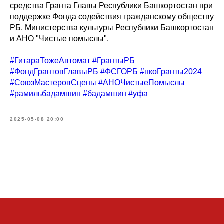
средства Гранта Главы Республики Башкортостан при
поддержке Фонда содействия гражданскому обществу
РБ, Министерства культуры Республики Башкортостан
и АНО "Чистые помыслы".
#ГитараТожеАвтомат
#ГрантыРБ
#ФондГрантовГлавыРБ
#ФСГОРБ
#нкоГранты2024
#СоюзМастеровСцены
#АНОЧистыеПомыслы
#рамильбадамшин
#бадамшин
#уфа
2025-05-08 20:00
Tilda
Made on