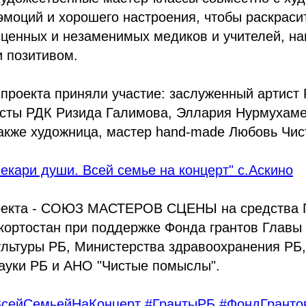
моций и хорошего настроения, чтобы раскраси
сценных и незаменимых медиков и учителей, на
 позитивом.
проекта приняли участие: заслуженный артист
сты РДК Ризида Галимова, Эллария Нурмухаме
акже художница, мастер hand-made Любовь Чис
Лекари души. Всей семье на концерт" с.Аскино
оекта - СОЮЗ МАСТЕРОВ СЦЕНЫ на средства 
кортостан при поддержке Фонда грантов Главы
ультуры РБ, Министерства здравоохранения РБ
ауки РБ и АНО "Чистые помыслы".
ВсейСемьейНаКонцерт
#ГрантыРБ
#ФондГранто