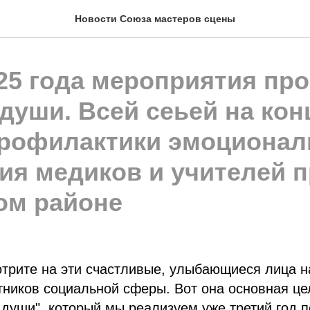
Новости Союза мастеров сцены
25 года мероприятия про
души. Всей сеьей на кон
рофилактики эмоционал
ия медиков и учителей 
ом районе
отрите на эти счастливые, улыбающиеся лица 
тников социальной сферы. Вот она основная це
 души", который мы реализуем уже третий год 