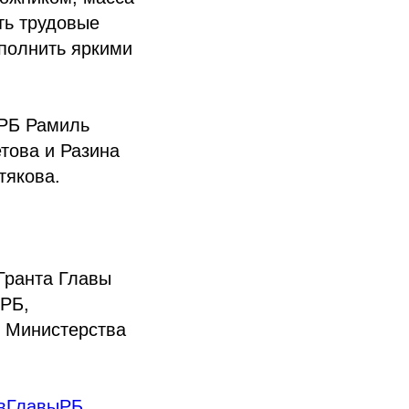
ть трудовые
полнить яркими
 РБ Рамиль
това и Разина
тякова.
Гранта Главы
 РБ,
, Министерства
вГлавыРБ