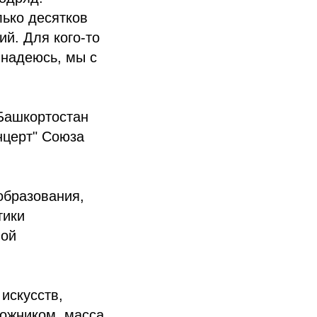
лько десятков
й. Для кого-то
 надеюсь, мы с
 Башкортостан
нцерт" Союза
образования,
тики
ной
искусств,
дожником, масса