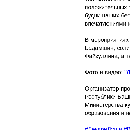
положительных э
будни наших бе
впечатлениями и
В мероприятиях 
Бадамшин, соли
Файзуллина, а т
Фото и видео:
"
Организатор пр
Республики Баш
Министерства к
образования и н
#ЛекариДуши
#