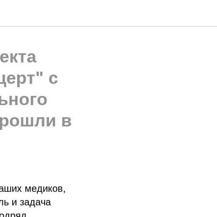
екта
церт" с
ьного
прошли в
наших медиков,
ль и задача
подряд.