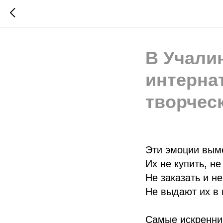
В Учали
интерна
творческ
Эти эмоции выме
Их не купить, н
Не заказать и не
Не выдают их в 
Самые искренние