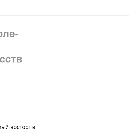
оле-
усств
мый восторг в