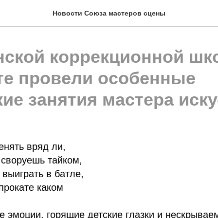
Новости Союза мастеров сцены
нской коррекционной шк
те провели особенные
ие занятия мастера иск
нять вряд ли,
е своруешь тайком,
 выиграть в батле,
прокате каком
 эмоции, горящие детские глазки и нескрывае