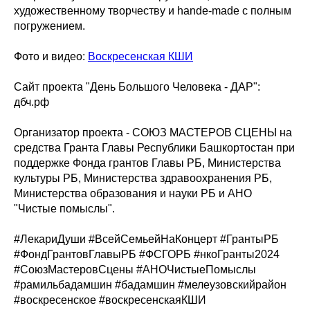
художественному творчеству и hande-made с полным
погружением.
Фото и видео:
Воскресенская КШИ
Сайт проекта "День Большого Человека - ДАР":
дбч.рф
Организатор проекта - СОЮЗ МАСТЕРОВ СЦЕНЫ на
средства Гранта Главы Республики Башкортостан при
поддержке Фонда грантов Главы РБ, Министерства
культуры РБ, Министерства здравоохранения РБ,
Министерства образования и науки РБ и АНО
"Чистые помыслы".
#ЛекариДуши #ВсейСемьейНаКонцерт #ГрантыРБ
#ФондГрантовГлавыРБ #ФСГОРБ #нкоГранты2024
#СоюзМастеровСцены #АНОЧистыеПомыслы
#рамильбадамшин #бадамшин #мелеузовскийрайон
#воскресенское #воскресенскаяКШИ