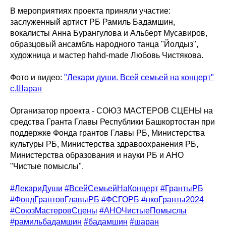
В мероприятиях проекта приняли участие:
заслуженный артист РБ Рамиль Бадамшин,
вокалисты Анна Бурангулова и Альберт Мусавиров,
образцовый ансамбль народного танца "Йолдыз",
художница и мастер hahd-made Любовь Чистякова.
Фото и видео:
"Лекари души. Всей семьей на концерт"
с.Шаран
Организатор проекта - СОЮЗ МАСТЕРОВ СЦЕНЫ на
средства Гранта Главы Республики Башкортостан при
поддержке Фонда грантов Главы РБ, Министерства
культуры РБ, Министерства здравоохранения РБ,
Министерства образования и науки РБ и АНО
"Чистые помыслы".
#ЛекариДуши
#ВсейСемьейНаКонцерт
#ГрантыРБ
#ФондГрантовГлавыРБ
#ФСГОРБ
#нкоГранты2024
#СоюзМастеровСцены
#АНОЧистыеПомыслы
#рамильбадамшин
#бадамшин
#шаран