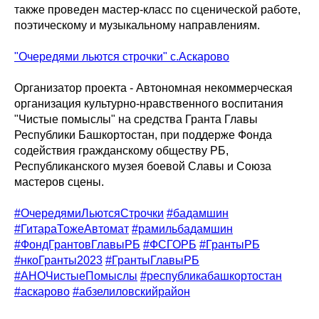
также проведен мастер-класс по сценической работе,
поэтическому и музыкальному направлениям.
"Очередями льются строчки" с.Аскарово
Организатор проекта - Автономная некоммерческая
организация культурно-нравственного воспитания
"Чистые помыслы" на средства Гранта Главы
Республики Башкортостан, при поддерже Фонда
содействия гражданскому обществу РБ,
Республиканского музея боевой Славы и Союза
мастеров сцены.
#ОчередямиЛьютсяСтрочки
#бадамшин
#ГитараТожеАвтомат
#рамильбадамшин
#ФондГрантовГлавыРБ
#ФСГОРБ
#ГрантыРБ
#нкоГранты2023
#ГрантыГлавыРБ
#АНОЧистыеПомыслы
#республикабашкортостан
#аскарово
#абзелиловскийрайон