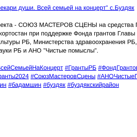
Лекари души. Всей семьей на концерт" с.Буздяк
оекта - СОЮЗ МАСТЕРОВ СЦЕНЫ на средства 
кортостан при поддержке Фонда грантов Главы
ультуры РБ, Министерства здравоохранения РБ
ауки РБ и АНО "Чистые помыслы".
ВсейСемьейНаКонцерт
#ГрантыРБ
#ФондГранто
ранты2024
#СоюзМастеровСцены
#АНОЧистые
ин
#бадамшин
#буздяк
#буздякскийрайон