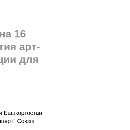
на 16
тия арт-
ции для
ки Башкортостан
нцерт" Союза