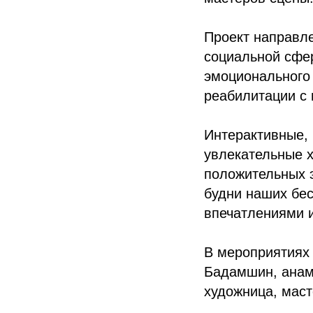
Проект направле
социальной сфер
эмоционального 
реабилитации с 
Интерактивные, 
увлекательные 
положительных э
будни наших бе
впечатлениями и
В мероприятиях 
Бадамшин, анамб
художница, мас