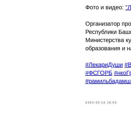
Фото и видео:
"
Организатор пр
Республики Баш
Министерства к
образования и н
#ЛекариДуши
#
#ФСГОРБ
#нкоГ
#рамильбадамш
2025-05-16 18:00