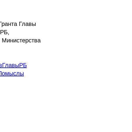
Гранта Главы
 РБ,
, Министерства
вГлавыРБ
Помыслы