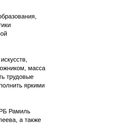
образования,
тики
ной
искусств,
дожником, масса
ть трудовые
полнить яркими
 РБ Рамиль
еева, а также