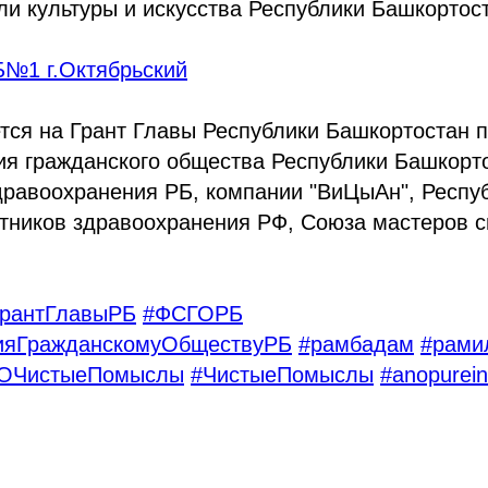
и культуры и искусства Республики Башкортос
Б№1 г.Октябрьский
тся на Грант Главы Республики Башкортостан 
ия гражданского общества Республики Башкорто
дравоохранения РБ, компании "ВиЦыАн", Респу
тников здравоохранения РФ, Союза мастеров с
ГрантГлавыРБ
#ФСГОРБ
ияГражданскомуОбществуРБ
#рамбадам
#рами
ОЧистыеПомыслы
#ЧистыеПомыслы
#anopurein