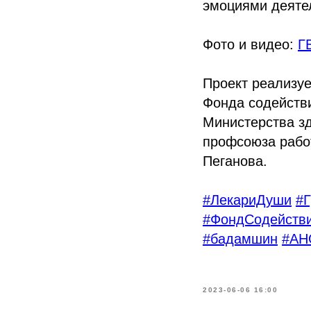
эмоциями деятел
Фото и видео:
Г
Проект реализуе
Фонда содейств
Министерства з
профсоюза рабо
Пеганова.
#ЛекариДуши
#
#ФондСодейств
#бадамшин
#АН
2023-06-06 16:00