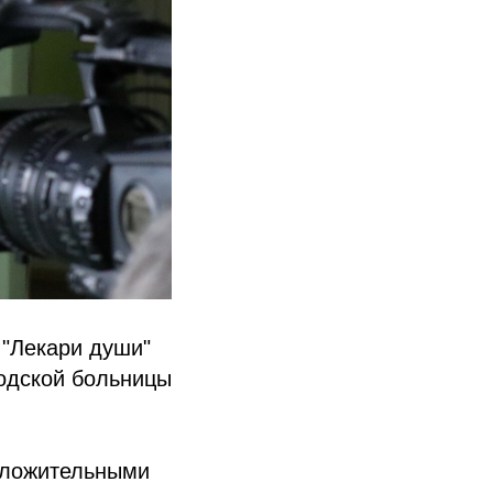
 "Лекари души"
одской больницы
оложительными