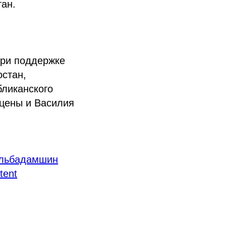
тан.
при поддержке
стан,
бликанского
цены и Василия
льбадамшин
tent