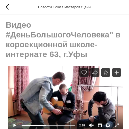
Новости Союза мастеров сцены
Видео
#ДеньБольшогоЧеловека" в
короекционной школе-
интернате 63, г.Уфы