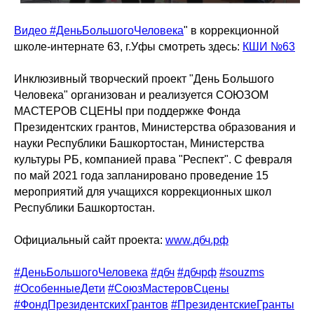
Видео #ДеньБольшогоЧеловека
" в коррекционной
школе-интернате 63, г.Уфы смотреть здесь:
КШИ №63
Инклюзивный творческий проект "День Большого
Человека" организован и реализуется СОЮЗОМ
МАСТЕРОВ СЦЕНЫ при поддержке Фонда
Президентских грантов, Министерства образования и
науки Республики Башкортостан, Министерства
культуры РБ, компанией права "Респект". С февраля
по май 2021 года запланировано проведение 15
мероприятий для учащихся коррекционных школ
Республики Башкортостан.
Официальный сайт проекта:
www.дбч.рф
#ДеньБольшогоЧеловека
#дбч
#дбчрф
#souzms
#ОсобенныеДети
#СоюзМастеровСцены
#ФондПрезидентскихГрантов
#ПрезидентскиеГранты