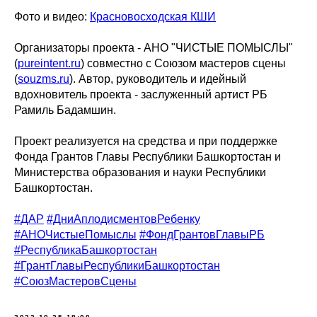
Фото и видео:
Красновосходская КШИ
Организаторы проекта - АНО "ЧИСТЫЕ ПОМЫСЛЫ"
(
pureintent.ru
) совместно с Союзом мастеров сцены
(
souzms.ru
). Автор, руководитель и идейный
вдохновитель проекта - заслуженный артист РБ
Рамиль Бадамшин.
Проект реализуется на средства и при поддержке
Фонда Грантов Главы Республики Башкортостан и
Министерства образования и науки Республики
Башкортостан.
#ДАР
#ДниАплодисментовРебенку
#АНОЧистыеПомыслы
#ФондГрантовГлавыРБ
#РеспубликаБашкортостан
#ГрантГлавыРеспубликиБашкортостан
#СоюзМастеровСцены