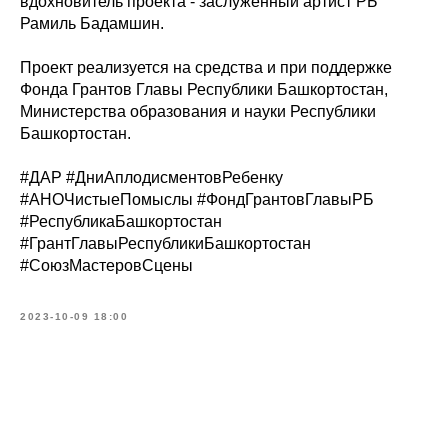
вдохновитель проекта - заслуженный артист РБ
Рамиль Бадамшин.
Проект реализуется на средства и при поддержке
Фонда Грантов Главы Республики Башкортостан,
Министерства образования и науки Республики
Башкортостан.
#ДАР #ДниАплодисментовРебенку
#АНОЧистыеПомыслы #ФондГрантовГлавыРБ
#РеспубликаБашкортостан
#ГрантГлавыРеспубликиБашкортостан
#СоюзМастеровСцены
2023-10-09 18:00